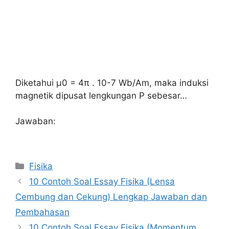
Diketahui µ0 = 4π . 10-7 Wb/Am, maka induksi
magnetik dipusat lengkungan P sebesar…
Jawaban:
Kategori
Fisika
10 Contoh Soal Essay Fisika (Lensa
Cembung dan Cekung) Lengkap Jawaban dan
Pembahasan
10 Contoh Soal Essay Fisika (Momentum