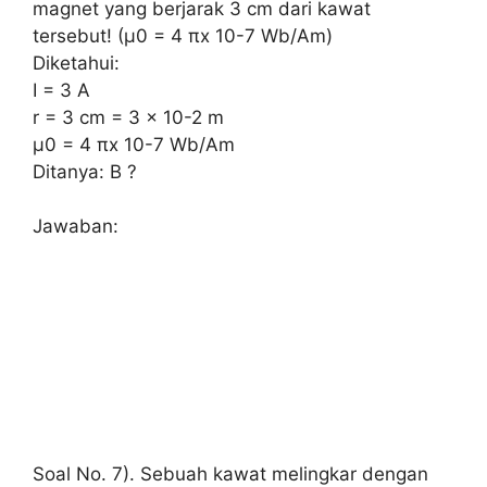
magnet yang berjarak 3 cm dari kawat
tersebut! (μ0 = 4 πx 10-7 Wb/Am)
Diketahui:
I = 3 A
r = 3 cm = 3 x 10-2 m
μ0 = 4 πx 10-7 Wb/Am
Ditanya: B ?
Jawaban:
Soal No. 7). Sebuah kawat melingkar dengan