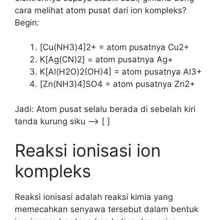
cara melihat atom pusat dari ion kompleks?
Begin:
[Cu(NH3)4]2+ = atom pusatnya Cu2+
K[Ag(CN)2] = atom pusatnya Ag+
K[Al(H2O)2(OH)4] = atom pusatnya Al3+
[Zn(NH3)4]SO4 = atom pusatnya Zn2+
Jadi: Atom pusat selalu berada di sebelah kiri
tanda kurung siku —> [ ]
Reaksi ionisasi ion
kompleks
Reaksi ionisasi adalah reaksi kimia yang
memecahkan senyawa tersebut dalam bentuk