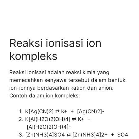
Reaksi ionisasi ion
kompleks
Reaksi ionisasi adalah reaksi kimia yang
memecahkan senyawa tersebut dalam bentuk
ion-ionnya berdasarkan kation dan anion.
Contoh dalam ion kompleks:
K[Ag(CN)2] ⇄ K+ + [Ag(CN)2]-
K[Al(H2O)2(OH)4] ⇄ K+ +
[Al(H2O)2(OH)4]-
[Zn(NH3)4]SO4 ⇄ [Zn(NH3)4]2+ + SO4