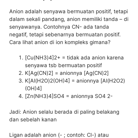
Anion adalah senyawa bermuatan positif, tetapi
dalam sekali pandang, anion memiliki tanda – di
senyawanya. Contohnya CN- ada tanda
negatif, tetapi sebenarnya bermuatan positif.
Cara lihat anion di ion kompleks gimana?
[Cu(NH3)4]2+ = tidak ada anion karena
senyawa tsb bermuatan positif
K[Ag(CN)2] = anionnya [Ag(CN)2]
K[Al(H2O)2(OH)4] = anionnya [Al(H2O2)
(OH)4]
[Zn(NH3)4]SO4 = anionnya SO4 2-
Jadi: Anion selalu berada di paling belakang
dan sebelah kanan
Ligan adalah anion (- ; contoh: Cl-) atau