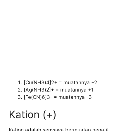
[Cu(NH3)4]2+ = muatannya +2
[Ag(NH3)2]+ = muatannya +1
[Fe(CN)6]3- = muatannya -3
Kation (+)
Kation adalah senyawa bermuatan negatif,