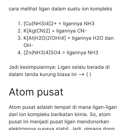
cara melihat ligan dalam suatu ion kompleks
[Cu(NH3)4]2+ = ligannya NH3
K[Ag(CN)2] = ligannya CN-
K[Al(H2O)2(OH)4] = ligannya H2O dan
OH-
[Zn(NH3)4]SO4 = ligannya NH3
Jadi kesimpulannya: Ligan selalu berada di
dalam tanda kurung biasa ini –> ( )
Atom pusat
Atom pusat adalah tempat di mana ligan-ligan
dari ion kompleks berikatan kimia. So, atom
pusat ini menjadi pusat ligan mendonorkan
elektronnya supaya stabil. Jadi, gimana dong