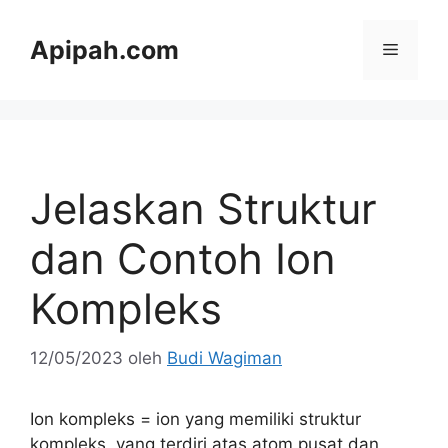
Langsung
ke
Apipah.com
Menu
isi
Jelaskan Struktur
dan Contoh Ion
Kompleks
12/05/2023
oleh
Budi Wagiman
Ion kompleks = ion yang memiliki struktur
kompleks, yang terdiri atas atom pusat dan