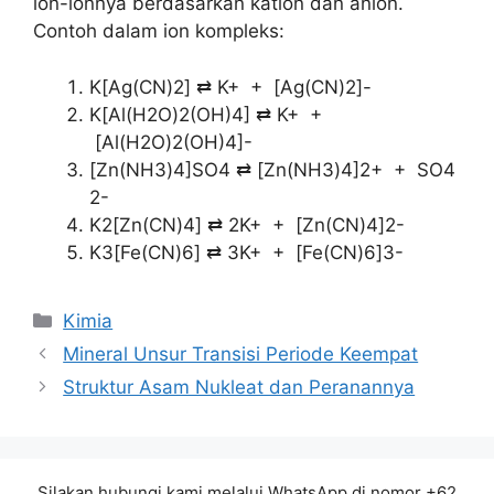
ion-ionnya berdasarkan kation dan anion.
Contoh dalam ion kompleks:
K[Ag(CN)2] ⇄ K+ + [Ag(CN)2]-
K[Al(H2O)2(OH)4] ⇄ K+ +
[Al(H2O)2(OH)4]-
[Zn(NH3)4]SO4 ⇄ [Zn(NH3)4]2+ + SO4
2-
K2[Zn(CN)4] ⇄ 2K+ + [Zn(CN)4]2-
K3[Fe(CN)6] ⇄ 3K+ + [Fe(CN)6]3-
Kategori
Kimia
Mineral Unsur Transisi Periode Keempat
Struktur Asam Nukleat dan Peranannya
Silakan hubungi kami melalui WhatsApp di nomor +62