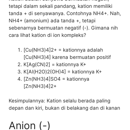
tetapi dalam sekali pandang, kation memiliki
tanda + di senyawanya. Contohnya NH4+. Nah,
NH4+ (amonium) ada tanda +, tetapi
sebenarnya bermuatan negatif (-). Gimana nih
cara lihat kation di ion kompleks?
[Cu(NH3)4]2+ = kationnya adalah
[Cu(NH3)4] karena bermuatan positif
K[Ag(CN)2] = kationnya K+
K[Al(H2O)2(OH)4] = kationnya K+
[Zn(NH3)4]SO4 = kationnya
[Zn(NH3)4]2+
Kesimpulannya: Kation selalu berada paling
depan dan kiri, bukan di belakang dan di kanan
Anion (-)