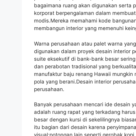
bagaimana ruang akan digunakan serta pem
korporat berpengalaman dalam membuat in
modis.Mereka memahami kode bangunan d
membangun interior yang memenuhi keing
Warna perusahaan atau palet warna yang
digunakan dalam proyek desain interior
suite eksekutif di bank-bank besar sering
dan perabotan tradisional yang berkuali
manufaktur baju renang Hawaii mungkin
pola yang berani.Desain interior perusah
perusahaan.
Banyak perusahaan mencari ide desain ya
adalah ruang rapat yang terkadang haru
besar dengan kursi di sekelilingnya biasa
itu bagian dari desain karena penyimpana
visual;potongan lain seperti gerobak kop