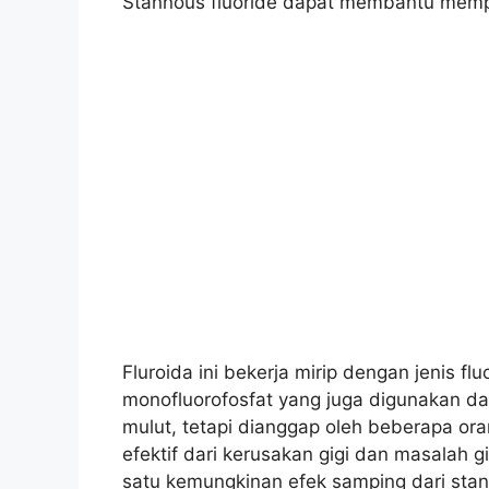
Stannous fluoride dapat membantu mempe
Fluroida ini bekerja mirip dengan jenis flu
monofluorofosfat yang juga digunakan d
mulut, tetapi dianggap oleh beberapa or
efektif dari kerusakan gigi dan masalah gig
satu kemungkinan efek samping dari stan