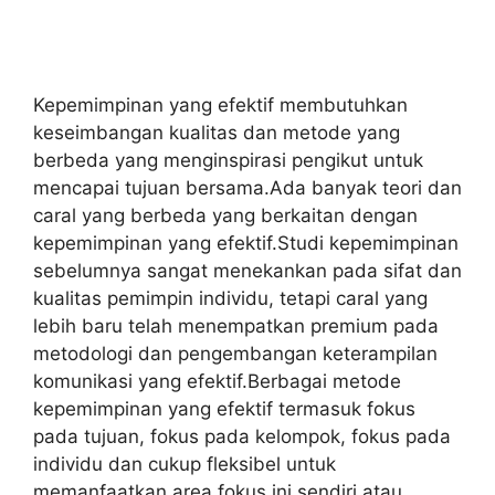
Kepemimpinan yang efektif membutuhkan
keseimbangan kualitas dan metode yang
berbeda yang menginspirasi pengikut untuk
mencapai tujuan bersama.Ada banyak teori dan
caral yang berbeda yang berkaitan dengan
kepemimpinan yang efektif.Studi kepemimpinan
sebelumnya sangat menekankan pada sifat dan
kualitas pemimpin individu, tetapi caral yang
lebih baru telah menempatkan premium pada
metodologi dan pengembangan keterampilan
komunikasi yang efektif.Berbagai metode
kepemimpinan yang efektif termasuk fokus
pada tujuan, fokus pada kelompok, fokus pada
individu dan cukup fleksibel untuk
memanfaatkan area fokus ini sendiri atau