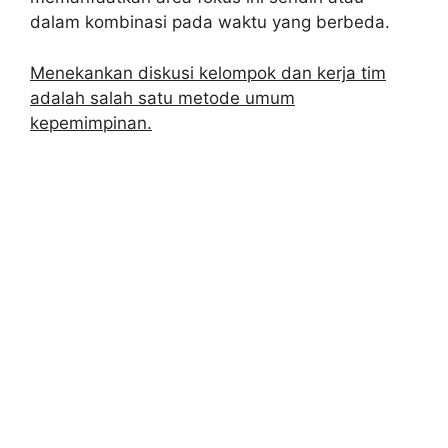
dalam kombinasi pada waktu yang berbeda.
Menekankan diskusi kelompok dan kerja tim
adalah salah satu metode umum
kepemimpinan.