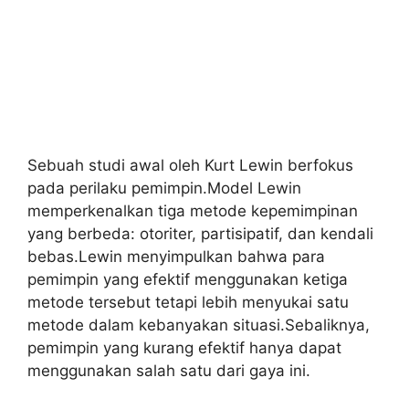
Sebuah studi awal oleh Kurt Lewin berfokus
pada perilaku pemimpin.Model Lewin
memperkenalkan tiga metode kepemimpinan
yang berbeda: otoriter, partisipatif, dan kendali
bebas.Lewin menyimpulkan bahwa para
pemimpin yang efektif menggunakan ketiga
metode tersebut tetapi lebih menyukai satu
metode dalam kebanyakan situasi.Sebaliknya,
pemimpin yang kurang efektif hanya dapat
menggunakan salah satu dari gaya ini.