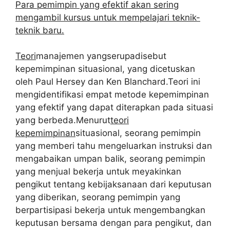
Para pemimpin yang efektif akan sering
mengambil kursus untuk mempelajari teknik-
teknik baru.
Teori
manajemen yangserupadisebut
kepemimpinan situasional, yang dicetuskan
oleh Paul Hersey dan Ken Blanchard.Teori ini
mengidentifikasi empat metode kepemimpinan
yang efektif yang dapat diterapkan pada situasi
yang berbeda.Menurut
teori
kepemimpinan
situasional, seorang pemimpin
yang memberi tahu mengeluarkan instruksi dan
mengabaikan umpan balik, seorang pemimpin
yang menjual bekerja untuk meyakinkan
pengikut tentang kebijaksanaan dari keputusan
yang diberikan, seorang pemimpin yang
berpartisipasi bekerja untuk mengembangkan
keputusan bersama dengan para pengikut, dan