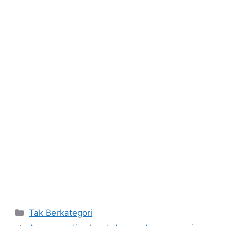
Kategori
Tak Berkategori