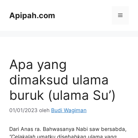
Langsung
ke
Apipah.com
Menu
isi
Apa yang
dimaksud ulama
buruk (ulama Su’)
01/01/2023
oleh
Budi Wagiman
Dari Anas ra. Bahwasanya Nabi saw bersabda,
“Celakalah umatku disebabkan ulama yang