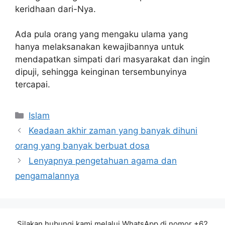
keridhaan dari-Nya.
Ada pula orang yang mengaku ulama yang
hanya melaksanakan kewajibannya untuk
mendapatkan simpati dari masyarakat dan ingin
dipuji, sehingga keinginan tersembunyinya
tercapai.
Kategori
Islam
Keadaan akhir zaman yang banyak dihuni
orang yang banyak berbuat dosa
Lenyapnya pengetahuan agama dan
pengamalannya
Silakan hubungi kami melalui WhatsApp di nomor +62