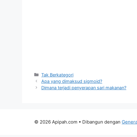
Kategori
Tak Berkategori
Apa yang dimaksud sigmoid?
Dimana terjadi penyerapan sari makanan?
© 2026 Apipah.com
• Dibangun dengan
Genera