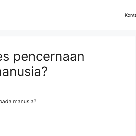
Kont
es pencernaan
anusia?
pada manusia?