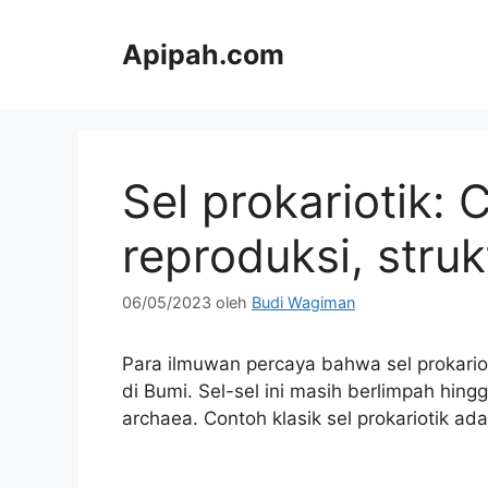
Langsung
ke
Apipah.com
isi
Sel prokariotik: Ci
reproduksi, struk
06/05/2023
oleh
Budi Wagiman
Para ilmuwan percaya bahwa sel prokari
di Bumi. Sel-sel ini masih berlimpah hing
archaea. Contoh klasik sel prokariotik adal