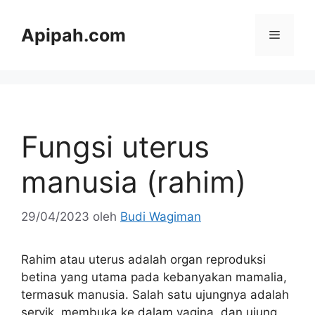
Langsung
ke
Apipah.com
Menu
isi
Fungsi uterus
manusia (rahim)
29/04/2023
oleh
Budi Wagiman
Rahim atau uterus adalah organ reproduksi
betina yang utama pada kebanyakan mamalia,
termasuk manusia. Salah satu ujungnya adalah
servik, membuka ke dalam vagina, dan ujung