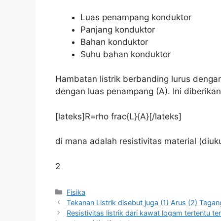
Luas penampang konduktor
Panjang konduktor
Bahan konduktor
Suhu bahan konduktor
Hambatan listrik berbanding lurus dengan
dengan luas penampang (A). Ini diberikan
[lateks]R=rho frac{L}{A}[/lateks]
di mana adalah resistivitas material (di
2
Kategori
Fisika
Tekanan Listrik disebut juga (1) Arus (2) Tegan
Resistivitas listrik dari kawat logam tertentu 