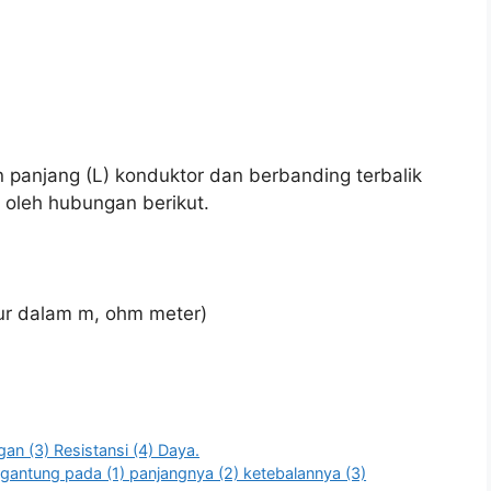
 panjang (L) konduktor dan berbanding terbalik
 oleh hubungan berikut.
ukur dalam m, ohm meter)
gan (3) Resistansi (4) Daya.
tergantung pada (1) panjangnya (2) ketebalannya (3)