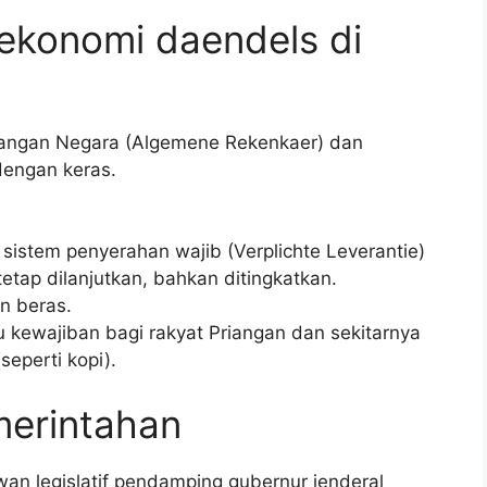
ekonomi daendels di
ngan Negara (Algemene Rekenkaer) dan
dengan keras.
n sistem penyerahan wajib (Verplichte Leverantie)
tap dilanjutkan, bahkan ditingkatkan.
n beras.
u kewajiban bagi rakyat Priangan dan sekitarnya
eperti kopi).
merintahan
n legislatif pendamping gubernur jenderal