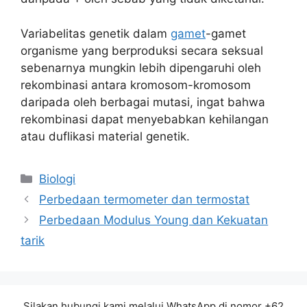
Variabelitas genetik dalam
gamet
-gamet
organisme yang berproduksi secara seksual
sebenarnya mungkin lebih dipengaruhi oleh
rekombinasi antara kromosom-kromosom
daripada oleh berbagai mutasi, ingat bahwa
rekombinasi dapat menyebabkan kehilangan
atau duflikasi material genetik.
Kategori
Biologi
Perbedaan termometer dan termostat
Perbedaan Modulus Young dan Kekuatan
tarik
Silakan hubungi kami melalui WhatsApp di nomor +62