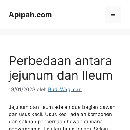
Langsung
ke
Apipah.com
Menu
isi
Perbedaan antara
jejunum dan Ileum
19/01/2023
oleh
Budi Wagiman
Jejunum dan ileum adalah dua bagian bawah
dari usus kecil. Usus kecil adalah komponen
dari saluran pencernaan hewan di mana
penyerapan nutrisi terutama terjadi. Selain