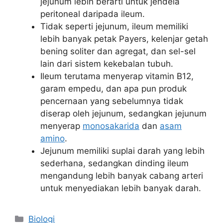
jejunum lebih berarti untuk jendela
peritoneal daripada ileum.
Tidak seperti jejunum, ileum memiliki
lebih banyak petak Payers, kelenjar getah
bening soliter dan agregat, dan sel-sel
lain dari sistem kekebalan tubuh.
Ileum terutama menyerap vitamin B12,
garam empedu, dan apa pun produk
pencernaan yang sebelumnya tidak
diserap oleh jejunum, sedangkan jejunum
menyerap
monosakarida
dan
asam
amino
.
Jejunum memiliki suplai darah yang lebih
sederhana, sedangkan dinding ileum
mengandung lebih banyak cabang arteri
untuk menyediakan lebih banyak darah.
Kategori
Biologi