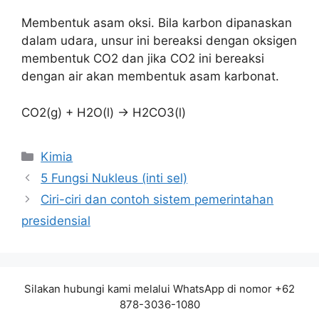
Membentuk asam oksi. Bila karbon dipanaskan
dalam udara, unsur ini bereaksi dengan oksigen
membentuk CO2 dan jika CO2 ini bereaksi
dengan air akan membentuk asam karbonat.
CO2(g) + H2O(l) → H2CO3(l)
Kategori
Kimia
5 Fungsi Nukleus (inti sel)
Ciri-ciri dan contoh sistem pemerintahan
presidensial
Silakan hubungi kami melalui WhatsApp di nomor +62
878-3036-1080