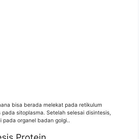
g mana bisa berada melekat pada retikulum
ada sitoplasma. Setelah selesai disintesis,
i pada organel badan golgi..
sis Protein