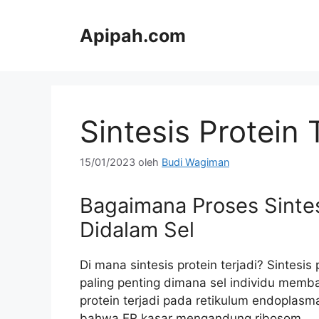
Langsung
ke
Apipah.com
isi
Sintesis Protein 
15/01/2023
oleh
Budi Wagiman
Bagaimana Proses Sintes
Didalam Sel
Di mana sintesis protein terjadi? Sintesis
paling penting dimana sel individu memban
protein terjadi pada retikulum endoplasm
bahwa ER kasar mengandung ribosom..