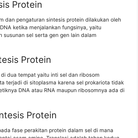
is Protein
som dan pengaturan sintesis protein dilakukan oleh
i DNA ketika menjalankan fungsinya, yaitu
h susunan sel serta gen gen lain dalam
esis Protein
i di dua tempat yaitu inti sel dan ribosom
a terjadi di sitoplasma karena sel prokariota tidak
enetiknya DNA atau RNA maupun ribosomnya ada di
ntesis Protein
pada fase perakitan protein dalam sel di mana
antai asam amino. Translasi adalah tahap kedua