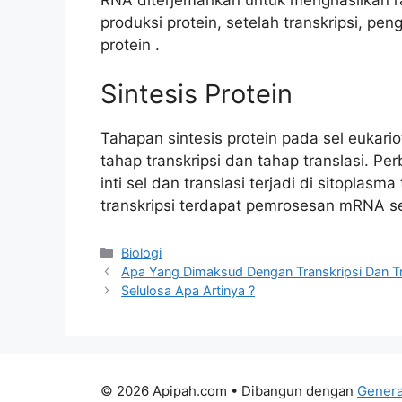
produksi protein, setelah transkripsi, p
protein .
Sintesis Protein
Tahapan sintesis protein pada sel eukariot
tahap transkripsi dan tahap translasi. Per
inti sel dan translasi terjadi di sitoplasm
transkripsi terdapat pemrosesan mRNA se
Kategori
Biologi
Apa Yang Dimaksud Dengan Transkripsi Dan Tr
Selulosa Apa Artinya ?
© 2026 Apipah.com
• Dibangun dengan
Genera