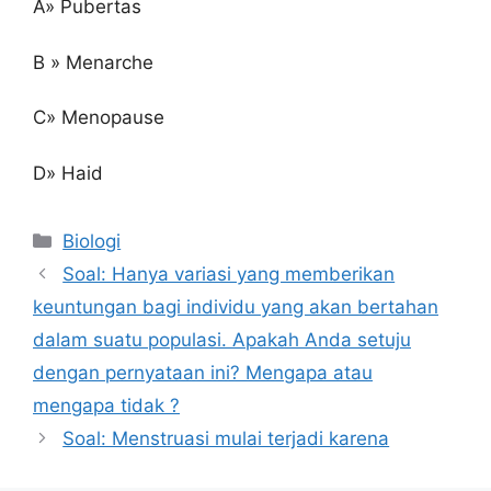
A» Pubertas
B » Menarche
C» Menopause
D» Haid
Kategori
Biologi
Soal: Hanya variasi yang memberikan
keuntungan bagi individu yang akan bertahan
dalam suatu populasi. Apakah Anda setuju
dengan pernyataan ini? Mengapa atau
mengapa tidak ?
Soal: Menstruasi mulai terjadi karena