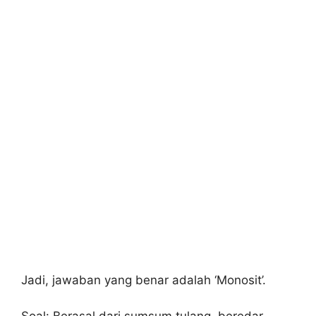
Jadi, jawaban yang benar adalah ‘Monosit’.
Soal: Berasal dari sumsum tulang, beredar