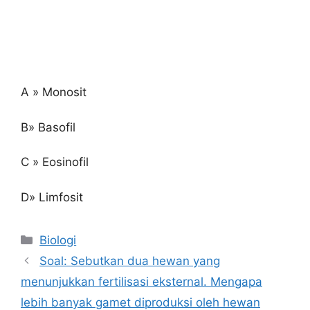
A » Monosit
B» Basofil
C » Eosinofil
D» Limfosit
Kategori
Biologi
Soal: Sebutkan dua hewan yang
menunjukkan fertilisasi eksternal. Mengapa
lebih banyak gamet diproduksi oleh hewan