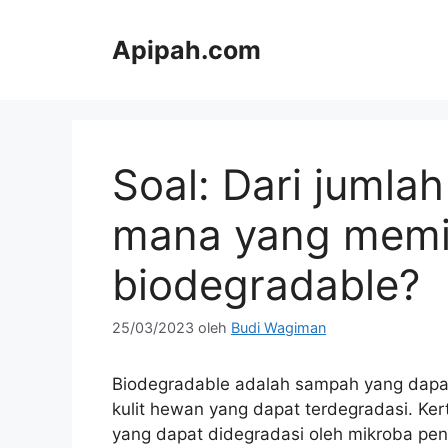
Langsung
ke
Apipah.com
isi
Soal: Dari jumla
mana yang memil
biodegradable?
25/03/2023
oleh
Budi Wagiman
Biodegradable adalah sampah yang dapat di
kulit hewan yang dapat terdegradasi. Ke
yang dapat didegradasi oleh mikroba pen