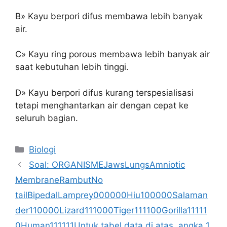
B» Kayu berpori difus membawa lebih banyak
air.
C» Kayu ring porous membawa lebih banyak air
saat kebutuhan lebih tinggi.
D» Kayu berpori difus kurang terspesialisasi
tetapi menghantarkan air dengan cepat ke
seluruh bagian.
Kategori
Biologi
Soal: ORGANISMEJawsLungsAmniotic
MembraneRambutNo
tailBipedalLamprey000000Hiu100000Salaman
der110000Lizard111000Tiger111100Gorilla11111
0Human111111Untuk tabel data di atas, angka 1