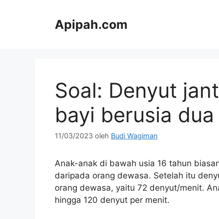
Langsung
ke
Apipah.com
isi
Soal: Denyut jan
bayi berusia dua
11/03/2023
oleh
Budi Wagiman
Anak-anak di bawah usia 16 tahun biasany
daripada orang dewasa. Setelah itu den
orang dewasa, yaitu 72 denyut/menit. An
hingga 120 denyut per menit.