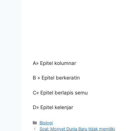
A» Epitel kolumnar
B » Epitel berkeratin
C» Epitel berlapis semu
D» Epitel kelenjar
Kategori
Biologi
Soal: Monyet Dunia Baru tidak memiliki