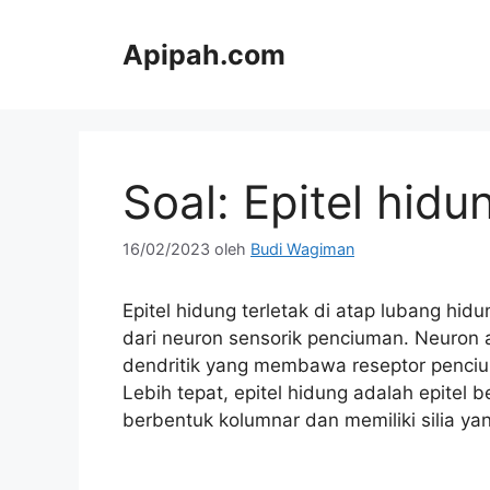
Langsung
ke
Apipah.com
isi
Soal: Epitel hidu
16/02/2023
oleh
Budi Wagiman
Epitel hidung terletak di atap lubang hidun
dari neuron sensorik penciuman. Neuron 
dendritik yang membawa reseptor penciuma
Lebih tepat, epitel hidung adalah epitel b
berbentuk kolumnar dan memiliki silia ya