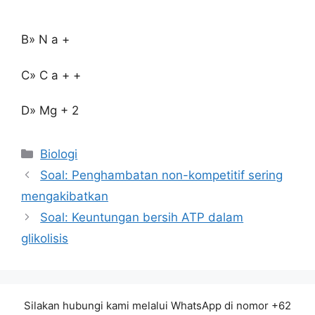
B» N a +
C» C a + +
D» Mg + 2
Kategori
Biologi
Soal: Penghambatan non-kompetitif sering
mengakibatkan
Soal: Keuntungan bersih ATP dalam
glikolisis
Silakan hubungi kami melalui WhatsApp di nomor +62