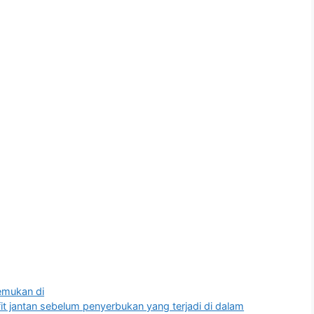
temukan di
 jantan sebelum penyerbukan yang terjadi di dalam