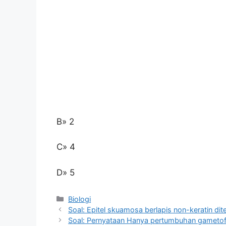
B» 2
C» 4
D» 5
Kategori
Biologi
Soal: Epitel skuamosa berlapis non-keratin di
Soal: Pernyataan Hanya pertumbuhan gametofit