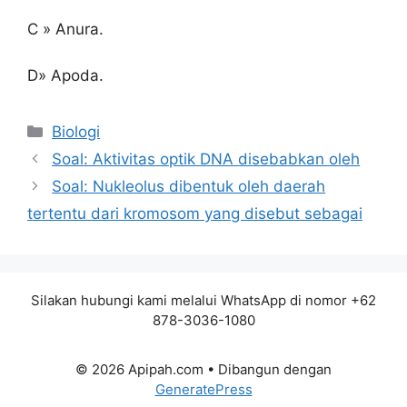
C » Anura.
D» Apoda.
Kategori
Biologi
Soal: Aktivitas optik DNA disebabkan oleh
Soal: Nukleolus dibentuk oleh daerah
tertentu dari kromosom yang disebut sebagai
Silakan hubungi kami melalui WhatsApp di nomor +62
878-3036-1080
© 2026 Apipah.com
• Dibangun dengan
GeneratePress