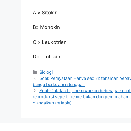
A » Sitokin
B» Monokin
C » Leukotrien
D» Limfokin
Kategori
Biologi
Soal: Pernyataan Hanya sedikit tanaman pepay
bunga berkelamin tunggal.
Soal: Catatan biji menawarkan beberapa keun
reproduksi seperti penyerbukan dan pembuahan ti
diandalkan (reliable)