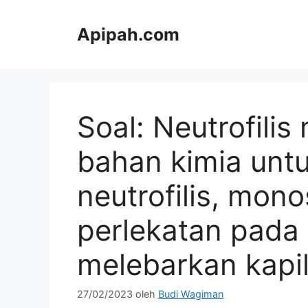
Langsung
ke
Apipah.com
isi
Soal: Neutrofili
bahan kimia unt
neutrofilis, monos
perlekatan pada
melebarkan kapil
27/02/2023
oleh
Budi Wagiman