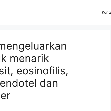
Kont
s mengeluarkan
uk menarik
it, eosinofilis,
 endotel dan
er