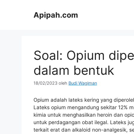
Langsung
ke
Apipah.com
isi
Soal: Opium dipe
dalam bentuk
18/02/2023
oleh
Budi Wagiman
Opium adalah lateks kering yang diperole
Lateks opium mengandung sekitar 12% mor
kimia untuk menghasilkan heroin dan opio
untuk perdagangan obat ilegal. Lateks j
terkait erat dan alkaloid non-analgesik, 