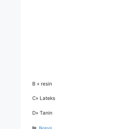
B » resin
C» Lateks
D» Tanin
Kategori
Biologi