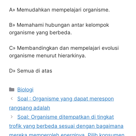
A» Memudahkan mempelajari organisme.
B» Memahami hubungan antar kelompok
organisme yang berbeda.
C» Membandingkan dan mempelajari evolusi
organisme menurut hierarkinya.
D» Semua di atas
Kategori
Biologi
Soal : Organisme yang dapat merespon
rangsang adalah
Soal: Organisme ditempatkan di tingkat
trofik yang berbeda sesuai dengan bagaimana
mereka memperoleh energinya. Pilih konsumen