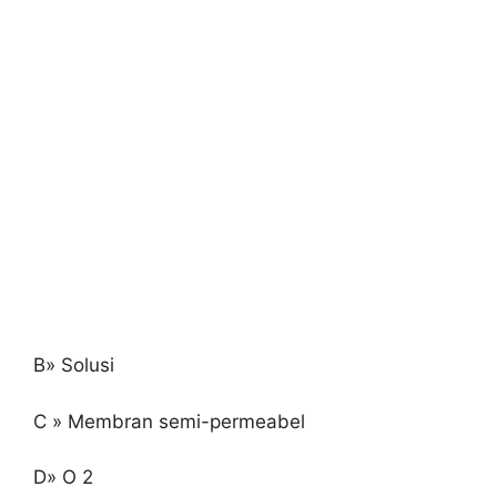
B» Solusi
C » Membran semi-permeabel
D» O 2