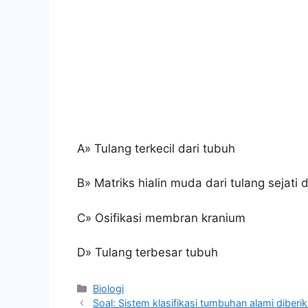
A» Tulang terkecil dari tubuh
B» Matriks hialin muda dari tulang sejat
C» Osifikasi membran kranium
D» Tulang terbesar tubuh
Kategori
Biologi
Soal: Sistem klasifikasi tumbuhan alami diberi