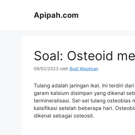
Langsung
ke
Apipah.com
isi
Soal: Osteoid m
09/02/2023
oleh
Budi Wagiman
Tulang adalah jaringan ikat. Ini terdiri da
garam kalsium disimpan yang dikenal seba
termineralisasi. Sel-sel tulang osteobla
kalsifikasi setelah beberapa hari. Osteob
dikenal sebagai osteosit.