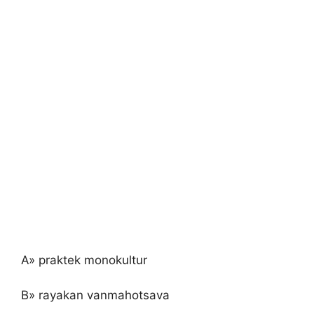
A» praktek monokultur
B» rayakan vanmahotsava