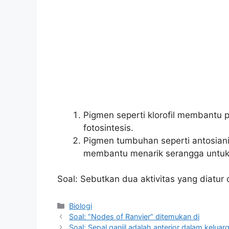
Pigmen seperti klorofil membantu
fotosintesis.
Pigmen tumbuhan seperti antosia
membantu menarik serangga untuk
Soal: Sebutkan dua aktivitas yang diatu
Kategori
Biologi
Soal: “Nodes of Ranvier” ditemukan di
Soal: Sepal ganjil adalah anterior dalam keluar