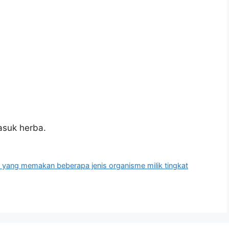
asuk herba.
ggi yang memakan beberapa jenis organisme milik tingkat