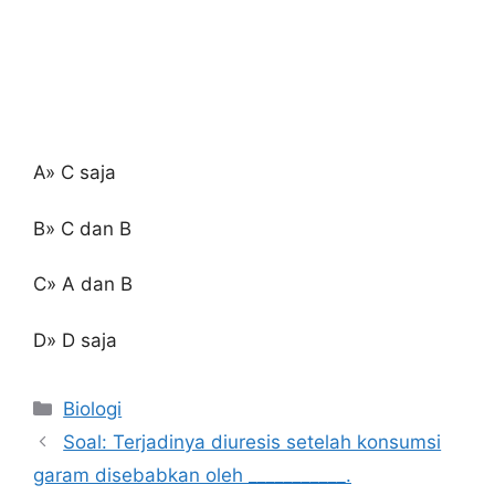
A» C saja
B» C dan B
C» A dan B
D» D saja
Kategori
Biologi
Soal: Terjadinya diuresis setelah konsumsi
garam disebabkan oleh ___________.