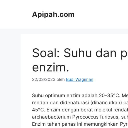
Langsung
ke
Apipah.com
isi
Soal: Suhu dan 
enzim.
22/03/2023
oleh
Budi Wagiman
Suhu optimum enzim adalah 20-35°C. Mer
rendah dan didenaturasi (dihancurkan) pa
45°C. Enzim dengan berat molekul rendah 
archaebacterium Pyrococcus furiosus, su
Enzim tahan panas ini memungkinkan Py