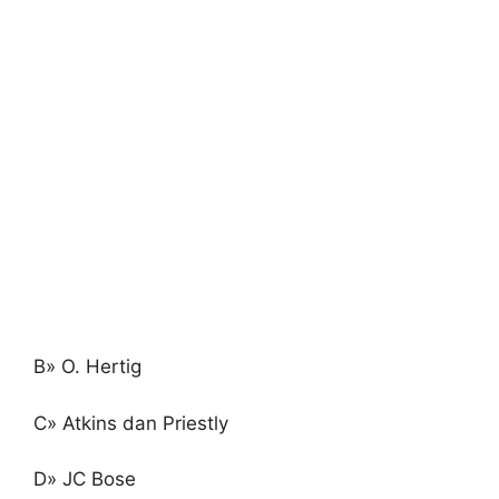
B» O. Hertig
C» Atkins dan Priestly
D» JC Bose