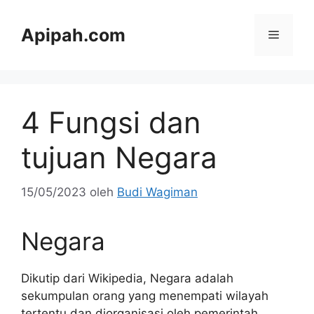
Langsung
ke
Apipah.com
Menu
isi
4 Fungsi dan
tujuan Negara
15/05/2023
oleh
Budi Wagiman
Negara
Dikutip dari Wikipedia, Negara adalah
sekumpulan orang yang menempati wilayah
tertentu dan diorganisasi oleh pemerintah