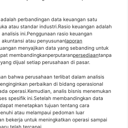
 adalah perbandingan data keuangan satu
ka atau standar industri.Rasio keuangan adalah
n analisis ini.Penggunaan rasio keuangan
 akuntansi atau penyusunan
laporan
 keuangan menyajikan data yang sebanding untuk
dapat membandingkanperputaran
persediaan
tanpa
yang dijual setiap perusahaan di pasar.
an bahwa perusahaan terlibat dalam analisis
nginginkan perbaikan di bidang operasional
pada operasi.Kemudian, analis bisnis menemukan
ses spesifik ini.Setelah membandingkan data
 dapat menetapkan tujuan tentang cara
menuhi atau melampaui pedoman luar
n bekerja untuk meningkatkan operasi sampai
aru telah tercapai.