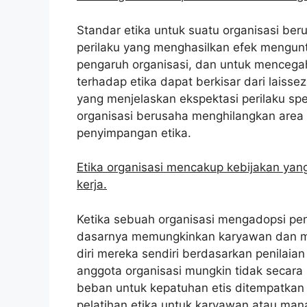
Standar etika untuk suatu organisasi be
perilaku yang menghasilkan efek mengun
pengaruh organisasi, dan untuk mencega
terhadap etika dapat berkisar dari laisse
yang menjelaskan ekspektasi perilaku spes
organisasi berusaha menghilangkan are
penyimpangan etika.
Etika organisasi mencakup kebijakan yan
kerja.
Ketika sebuah organisasi mengadopsi pen
dasarnya memungkinkan karyawan dan m
diri mereka sendiri berdasarkan penilaia
anggota organisasi mungkin tidak secara ko
beban untuk kepatuhan etis ditempatkan 
pelatihan etika untuk karyawan atau ma