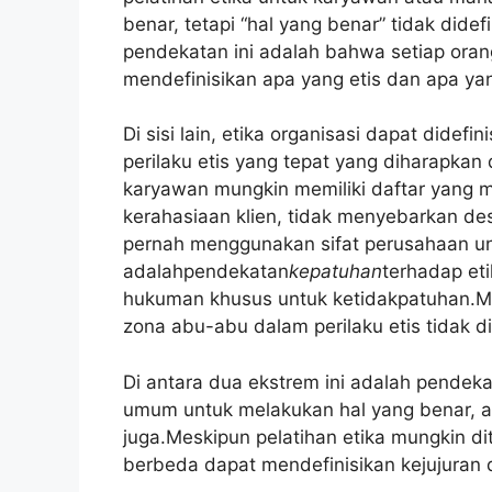
benar, tetapi “hal yang benar” tidak dide
pendekatan ini adalah bahwa setiap oran
mendefinisikan apa yang etis dan apa yan
Di sisi lain, etika organisasi dapat didef
perilaku etis yang tepat yang diharapka
karyawan mungkin memiliki daftar yang m
kerahasiaan klien, tidak menyebarkan de
pernah menggunakan sifat perusahaan un
adalahpendekatan
kepatuhan
terhadap et
hukuman khusus untuk ketidakpatuhan.M
zona abu-abu dalam perilaku etis tidak d
Di antara dua ekstrem ini adalah pendek
umum untuk melakukan hal yang benar, ata
juga.Meskipun pelatihan etika mungkin di
berbeda dapat mendefinisikan kejujuran 