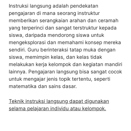
Instruksi langsung adalah pendekatan
pengajaran di mana seorang instruktur
memberikan serangkaian arahan dan ceramah
yang terperinci dan sangat terstruktur kepada
siswa, daripada mendorong siswa untuk
mengeksplorasi dan memahami konsep mereka
sendiri. Guru berinteraksi tatap muka dengan
siswa, memimpin kelas, dan kelas tidak
melakukan kerja kelompok dan kegiatan mandiri
lainnya. Pengajaran langsung bisa sangat cocok
untuk mengajar jenis topik tertentu, seperti
matematika dan sains dasar.
Teknik instruksi langsung dapat digunakan
selama pelajaran individu atau kelompok.