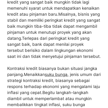
kredit yang sangat baik mungkin tidak lagi
memenuhi syarat untuk mendapatkan kenaikan
kredit atau pinjaman baru.Misalnya, bisnis yang
stabil dan memiliki peringkat kredit yang sangat
baik mungkin tiba-tiba tidak dapat mengambil
pinjaman untuk menutupi proyek yang akan
datang.Terlepas dari peringkat kredit yang
sangat baik, bank dapat menilai proyek
tersebut berisiko dalam lingkungan ekonomi
saat ini dan tidak menyetujui pinjaman tersebut.
Kontraksi kredit biasanya bukan situasi jangka
panjang.Menaikkan
suku bunga
, jenis umum dari
strategi kontraksi kredit, biasanya sebagai
respons terhadap ekonomi yang mengalami laju
inflasi yang cepat.Begitu langkah-langkah
diambil untuk memperlambat atau mungkin
membalikkan tingkat inflasi, suku bunga