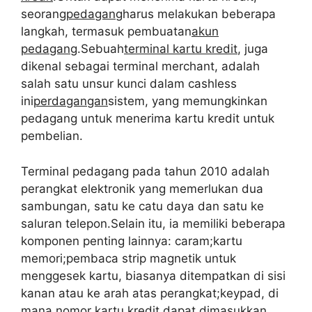
seorang
pedagang
harus melakukan beberapa
langkah, termasuk pembuatan
akun
pedagang
.Sebuah
terminal kartu kredit
, juga
dikenal sebagai terminal merchant, adalah
salah satu unsur kunci dalam cashless
ini
perdagangan
sistem, yang memungkinkan
pedagang untuk menerima kartu kredit untuk
pembelian.
Terminal pedagang pada tahun 2010 adalah
perangkat elektronik yang memerlukan dua
sambungan, satu ke catu daya dan satu ke
saluran telepon.Selain itu, ia memiliki beberapa
komponen penting lainnya: caram;kartu
memori;pembaca strip magnetik untuk
menggesek kartu, biasanya ditempatkan di sisi
kanan atau ke arah atas perangkat;keypad, di
mana nomor kartu kredit dapat dimasukkan