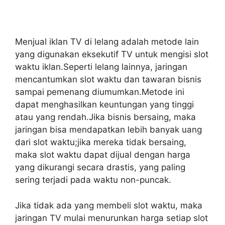
Menjual iklan TV di lelang adalah metode lain
yang digunakan eksekutif TV untuk mengisi slot
waktu iklan.Seperti lelang lainnya, jaringan
mencantumkan slot waktu dan tawaran bisnis
sampai pemenang diumumkan.Metode ini
dapat menghasilkan keuntungan yang tinggi
atau yang rendah.Jika bisnis bersaing, maka
jaringan bisa mendapatkan lebih banyak uang
dari slot waktu;jika mereka tidak bersaing,
maka slot waktu dapat dijual dengan harga
yang dikurangi secara drastis, yang paling
sering terjadi pada waktu non-puncak.
Jika tidak ada yang membeli slot waktu, maka
jaringan TV mulai menurunkan harga setiap slot