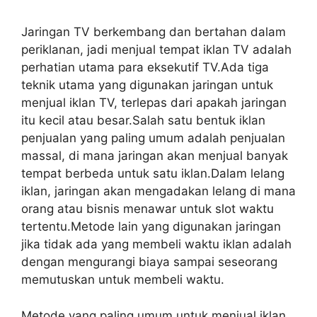
Jaringan TV berkembang dan bertahan dalam
periklanan, jadi menjual tempat iklan TV adalah
perhatian utama para eksekutif TV.Ada tiga
teknik utama yang digunakan jaringan untuk
menjual iklan TV, terlepas dari apakah jaringan
itu kecil atau besar.Salah satu bentuk iklan
penjualan yang paling umum adalah penjualan
massal, di mana jaringan akan menjual banyak
tempat berbeda untuk satu iklan.Dalam lelang
iklan, jaringan akan mengadakan lelang di mana
orang atau bisnis menawar untuk slot waktu
tertentu.Metode lain yang digunakan jaringan
jika tidak ada yang membeli waktu iklan adalah
dengan mengurangi biaya sampai seseorang
memutuskan untuk membeli waktu.
Metode yang paling umum untuk menjual iklan