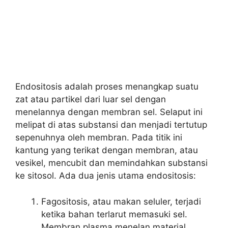
Endositosis adalah proses menangkap suatu
zat atau partikel dari luar sel dengan
menelannya dengan membran sel. Selaput ini
melipat di atas substansi dan menjadi tertutup
sepenuhnya oleh membran. Pada titik ini
kantung yang terikat dengan membran, atau
vesikel, mencubit dan memindahkan substansi
ke sitosol. Ada dua jenis utama endositosis:
Fagositosis, atau makan seluler, terjadi
ketika bahan terlarut memasuki sel.
Membran plasma menelan material