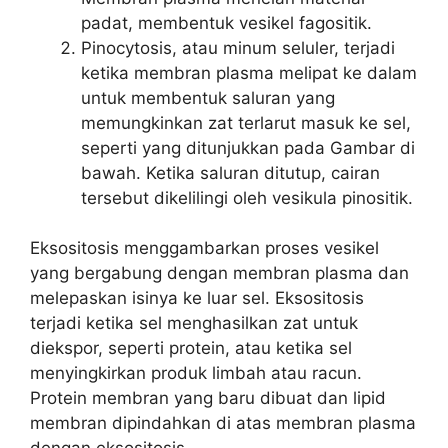
padat, membentuk vesikel fagositik.
Pinocytosis, atau minum seluler, terjadi
ketika membran plasma melipat ke dalam
untuk membentuk saluran yang
memungkinkan zat terlarut masuk ke sel,
seperti yang ditunjukkan pada Gambar di
bawah. Ketika saluran ditutup, cairan
tersebut dikelilingi oleh vesikula pinositik.
Eksositosis menggambarkan proses vesikel
yang bergabung dengan membran plasma dan
melepaskan isinya ke luar sel. Eksositosis
terjadi ketika sel menghasilkan zat untuk
diekspor, seperti protein, atau ketika sel
menyingkirkan produk limbah atau racun.
Protein membran yang baru dibuat dan lipid
membran dipindahkan di atas membran plasma