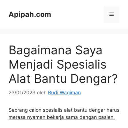
Langsung
ke
Apipah.com
Menu
isi
Bagaimana Saya
Menjadi Spesialis
Alat Bantu Dengar?
23/01/2023
oleh
Budi Wagiman
Seorang calon spesialis alat bantu dengar harus
merasa nyaman bekerja sama dengan pasien.