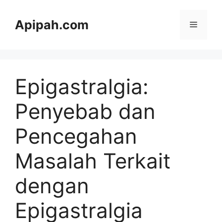
Langsung
ke
Apipah.com
Menu
isi
Epigastralgia:
Penyebab dan
Pencegahan
Masalah Terkait
dengan
Epigastralgia