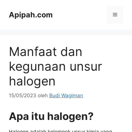
Langsung
ke
Apipah.com
Menu
isi
Manfaat dan
kegunaan unsur
halogen
15/05/2023
oleh
Budi Wagiman
Apa itu halogen?
Halogen adalah kelompok unsur kimia yang