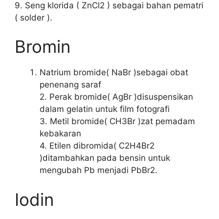
9. Seng klorida ( ZnCl2 ) sebagai bahan pematri
( solder ).
Bromin
Natrium bromide( NaBr )sebagai obat
penenang saraf
2. Perak bromide( AgBr )disuspensikan
dalam gelatin untuk film fotografi
3. Metil bromide( CH3Br )zat pemadam
kebakaran
4. Etilen dibromida( C2H4Br2
)ditambahkan pada bensin untuk
mengubah Pb menjadi PbBr2.
Iodin