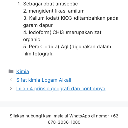
Sebagai obat antiseptic
2. mengidentifikasi amilum
3. Kalium Iodat( KIO3 )ditambahkan pada
garam dapur
4. Iodoform( CHI3 )merupakan zat
organic
5. Perak Iodida( AgI )digunakan dalam
film fotografi.
Kategori
Kimia
Sifat kimia Logam Alkali
Inilah 4 prinsip geografi dan contohnya
Silakan hubungi kami melalui WhatsApp di nomor +62
878-3036-1080