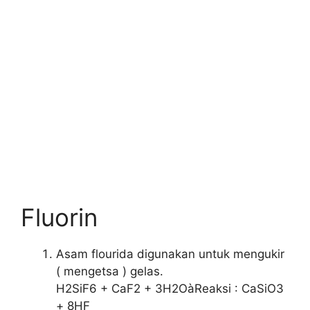
Fluorin
Asam flourida digunakan untuk mengukir
( mengetsa ) gelas.
H2SiF6 + CaF2 + 3H2OàReaksi : CaSiO3
+ 8HF