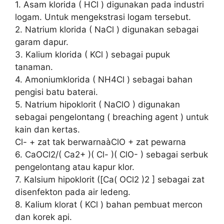
1. Asam klorida ( HCl ) digunakan pada industri
logam. Untuk mengekstrasi logam tersebut.
2. Natrium klorida ( NaCl ) digunakan sebagai
garam dapur.
3. Kalium klorida ( KCl ) sebagai pupuk
tanaman.
4. Amoniumklorida ( NH4Cl ) sebagai bahan
pengisi batu baterai.
5. Natrium hipoklorit ( NaClO ) digunakan
sebagai pengelontang ( breaching agent ) untuk
kain dan kertas.
Cl- + zat tak berwarnaàClO + zat pewarna
6. CaOCl2/( Ca2+ )( Cl- )( ClO- ) sebagai serbuk
pengelontang atau kapur klor.
7. Kalsium hipoklorit ([Ca( OCl2 )2 ] sebagai zat
disenfekton pada air ledeng.
8. Kalium klorat ( KCl ) bahan pembuat mercon
dan korek api.