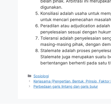
belah pihak. Arbitrasi ini merupak
digunakan.
Konsiliasi adalah usaha untuk mem
untuk mencari pemecahan masalah
Peradilan atau adjudication adala
penyelesaian sesuai dengan hukum 
Toleransi adalah penyelesaian sen
masing-masing pihak, dengan demik
Stalemate adalah proses penyelesa
Stalemate juga merupakan suatu b
bertentangan berhenti pada satu 
Kategori
Sosiologi
Kerjasama (Pengertian, Bentuk, Prinsip, Fakt
Perbedaan garis lintang dan garis bujur