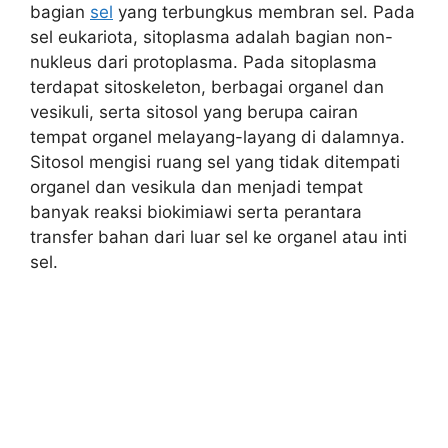
bagian
sel
yang terbungkus membran sel. Pada
sel eukariota, sitoplasma adalah bagian non-
nukleus dari protoplasma. Pada sitoplasma
terdapat sitoskeleton, berbagai organel dan
vesikuli, serta sitosol yang berupa cairan
tempat organel melayang-layang di dalamnya.
Sitosol mengisi ruang sel yang tidak ditempati
organel dan vesikula dan menjadi tempat
banyak reaksi biokimiawi serta perantara
transfer bahan dari luar sel ke organel atau inti
sel.