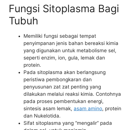
Fungsi Sitoplasma Bagi
Tubuh
Memiliki fungsi sebagai tempat
penyimpanan jenis bahan bereaksi kimia
yang digunakan untuk metabolisme sel,
seperti enzim, ion, gula, lemak dan
protein.
Pada sitoplasma akan berlangsung
peristiwa pembongkaran dan
penyusunan zat zat penting yang
dilakukan melalui reaksi kimia. Contohnya
pada proses pembentukan energi,
sintesis asam lemak,
asam amino
, protein
dan Nukelotida.
Sifat sitoplasma yang “mengalir” pada