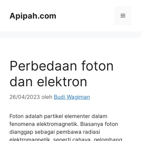
Langsung
ke
Apipah.com
Menu
isi
Perbedaan foton
dan elektron
26/04/2023
oleh
Budi Wagiman
Foton adalah partikel elementer dalam
fenomena elektromagnetik. Biasanya foton
dianggap sebagai pembawa radiasi
elektromagnetik, seperti cahaya, gelombang